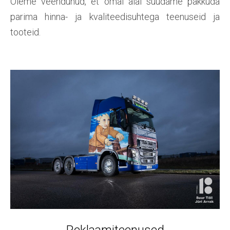
Oleme veendunud, et omal alal suudame pakkuda
parima hinna- ja kvaliteedisuhtega teenuseid ja
tooteid.