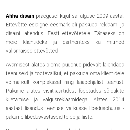
Ahha disain
praegusel kujul sai alguse 2009 aastal.
Ettevõtte esialgne eesmärk oli pakkuda reklaami ja
disaini lahendusi Eesti ettevõtetele. Tänaseks on
meie klientideks ja partneriteks ka mitmed
välismaised ettevõtted.
Avamisest alates oleme püüdnud pidevalt laiendada
teenuseid ja tootevalikut, et pakkuda oma klientidele
võimalikult kompleksset ning laiapõhjalist teenust.
Pakume alates visiitkaartidest lõpetades sõidukite
kiletamise ja valgusreklaamidega. Alates 2014
aastast lisandus teenuse valikusse libedusohutus -
pakume libedusvastaseid teipe ja liiste.